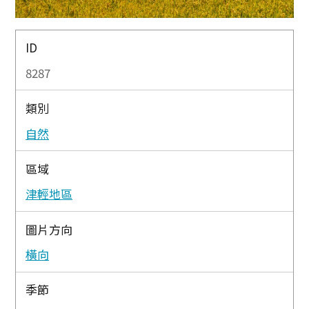
ID
8287
類別
自然
區域
津輕地區
圖片方向
橫向
季節