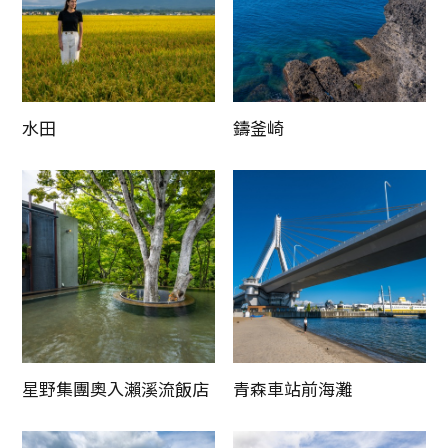
水田
鑄釜崎
星野集團奧入瀨溪流飯店
青森車站前海灘