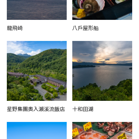
龍飛崎
八戶屋形船
星野集團奧入瀨溪流飯店
十和田湖