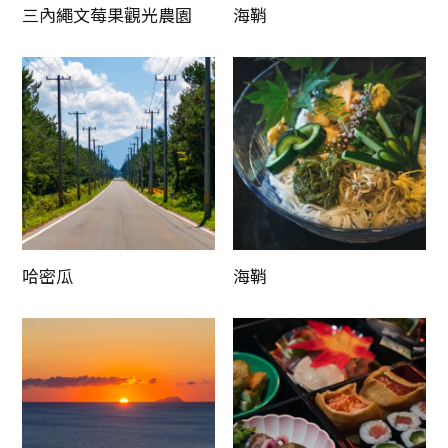
三內繩文莓果觀光農園
海鞘
哈密瓜
海鞘