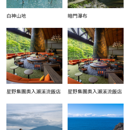
白神山地
暗門瀑布
星野集團奧入瀨溪流飯店
星野集團奧入瀨溪流飯店