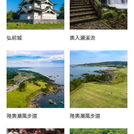
弘前城
奧入瀨溪流
陸奧潮風步道
陸奧潮風步道