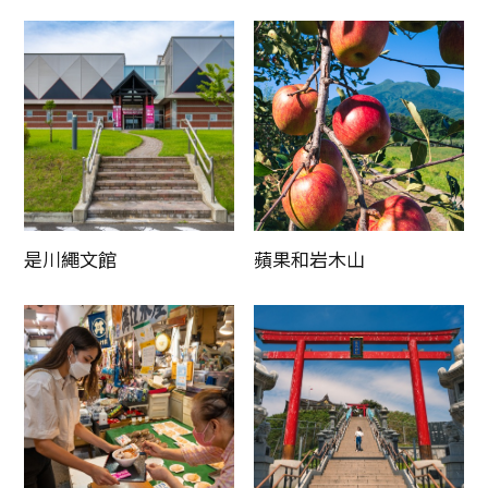
是川繩文館
蘋果和岩木山