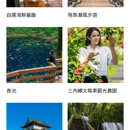
自選海鮮蓋飯
陸奧潮風步道
青池
三內繩文莓果觀光農園