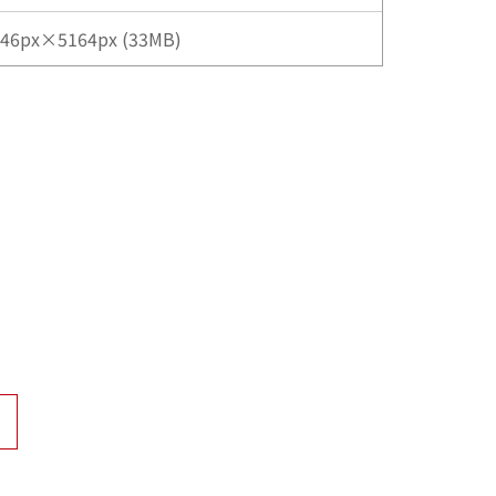
46px×5164px (33MB)