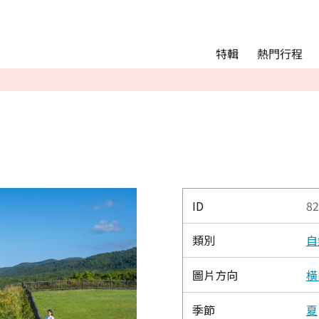
Main menu
熱門行程
特輯
熱門行程
精彩景點&活動
交通指南
Language
English
简体中文
ID
82
類別
自
相簿
圖片方向
橫
季節
夏