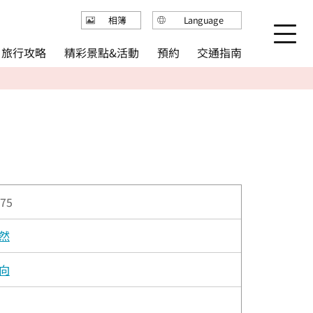
Language
相簿
日本語
精彩景點&活動
旅行攻略
交通指南
預約
English
繁体中文
简体中文
한국어
75
然
向