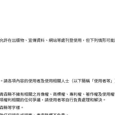
Twitter分享
Facebook分享
複製連結
允許在出版物、宣傳資料、網站等處刊登使用，但下列情形可能
。請各項內容的使用者及使用相關人士（以下簡稱「使用者等」
青森縣不擁有相關之肖像權、商標權、專利權、著作權及使用權
項權利相關的任何爭議，請使用者等自行負責處理和解決。
森縣等字樣。
致任何損失或損害，青森縣概不負責。