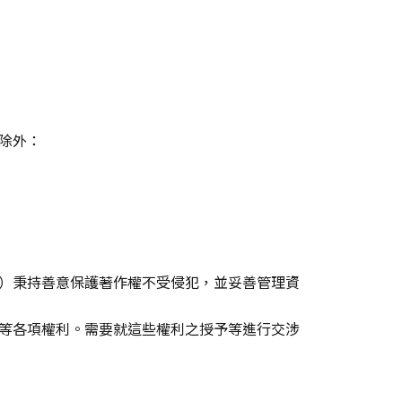
除外：
）秉持善意保護著作權不受侵犯，並妥善管理資
等各項權利。需要就這些權利之授予等進行交涉