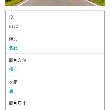
ID
8172
類別
餐廳
圖片方向
橫向
季節
夏
圖片尺寸