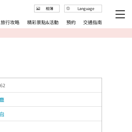
Language
相簿
日本語
精彩景點&活動
旅行攻略
交通指南
預約
English
繁体中文
简体中文
한국어
62
廳
向