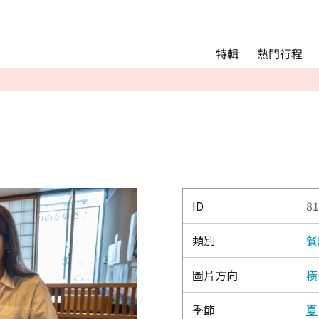
Main menu
熱門行程
特輯
熱門行程
精彩景點&活動
交通指南
Language
English
简体中文
ID
81
類別
餐
相簿
圖片方向
橫
季節
夏