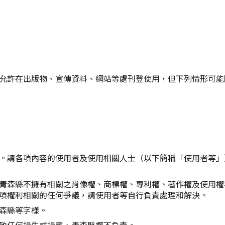
Twitter分享
Facebook分享
複製連結
允許在出版物、宣傳資料、網站等處刊登使用，但下列情形可能
。請各項內容的使用者及使用相關人士（以下簡稱「使用者等」
青森縣不擁有相關之肖像權、商標權、專利權、著作權及使用權
項權利相關的任何爭議，請使用者等自行負責處理和解決。
森縣等字樣。
致任何損失或損害，青森縣概不負責。