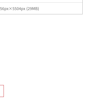
56px×5504px (29MB)