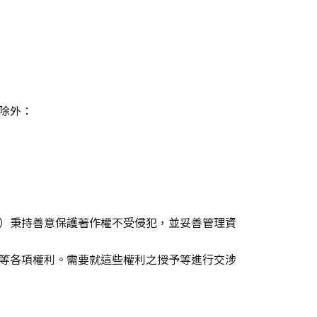
除外：
）秉持善意保護著作權不受侵犯，並妥善管理資
等各項權利。需要就這些權利之授予等進行交涉