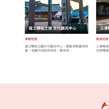
道之驛碇之關 文化觀光中心
三澤
津輕地區
南部地區
道之驛碇之關文化觀光中心，販售津輕當地特
三澤機場
產。並展示約四百年前，與本地…
共用機場