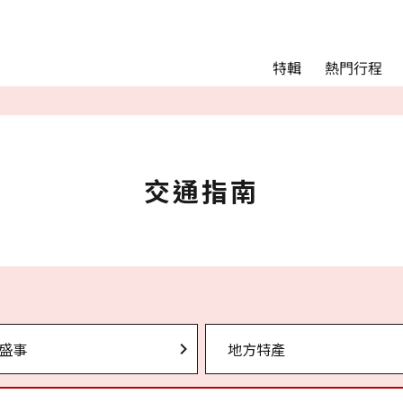
Main menu
熱門行程
特輯
熱門行程
精彩景點&活動
交通指南
Language
交通指南
English
简体中文
相簿
盛事
地方特產