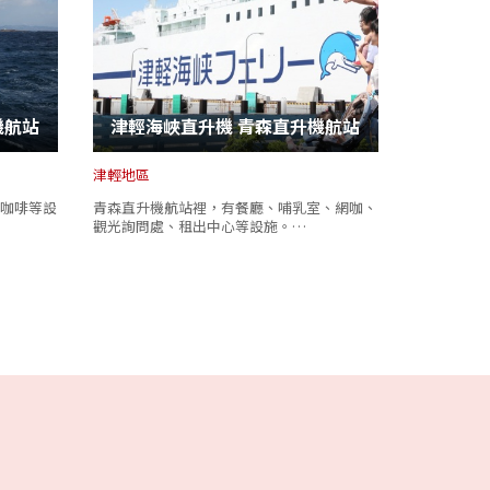
機航站
津輕海峽直升機 青森直升機航站
津輕地區
咖啡等設
青森直升機航站裡，有餐廳、哺乳室、網咖、
觀光詢問處、租出中心等設施。…