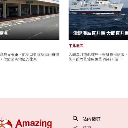
機場
津輕海峽直升機 大間直升
下北地區
為駐日美軍‧航空自衛隊及民用班機
大間直升機航站裡，有餐廳和商店、
。位於豪雪地區的北東…
施。館內能使用免費 Wi-Fi。商…
站內搜尋