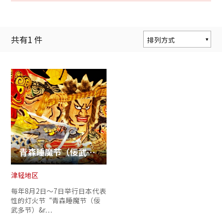
共有
1
件
排列方式
按人气度排序
按更新顺序排序
按与当前位置的距
离排序
青森睡魔节（佞武多节）
津轻地区
复制链接
每年8月2日～7日举行日本代表
性的灯火节“青森睡魔节（佞
武多节）&r…