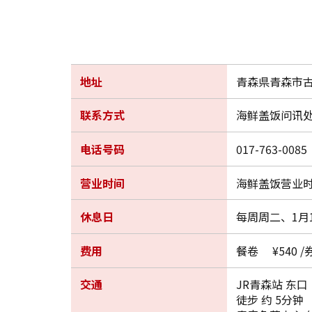
地址
青森県青森市古川
联系方式
海鲜盖饭问讯
电话号码
017-763-0085
营业时间
海鲜盖饭营业时间
休息日
每周周二、1月
费用
餐卷 ¥540 /券
交通
JR青森站 东口
徒步 约 5分钟