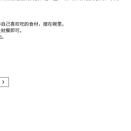
等自己喜欢吃的食材，摆在碗里。
处就餐即可。
出。