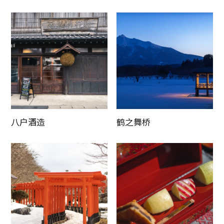
八户酒造
鹤之舞桥