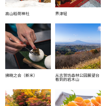
高山稻荷神社
界津轻
拂晓之会（新米）
从志贺坊森林公园展望台
看到的岩木山