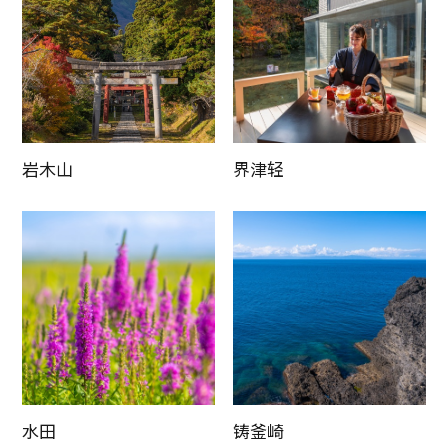
岩木山
界津轻
水田
铸釜崎