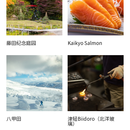
复制链接
藤田纪念庭园
Kaikyo Salmon
八甲田
津轻Biidoro（北洋玻
璃）