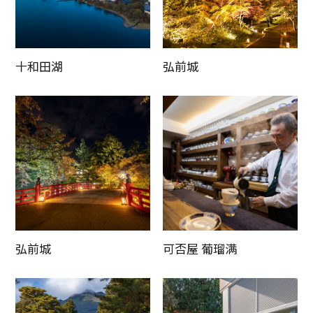
十和田湖
弘前城
弘前城
可否屋 葡瑠满