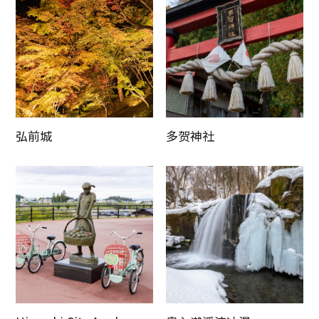
弘前城
多贺神社