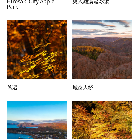
Hirosaki City Apple
奥入濑溪流冰瀑
Park
茑沼
城仓大桥