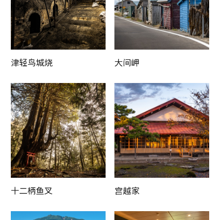
津轻鸟城烧
大间岬
十二柄鱼叉
宫越家