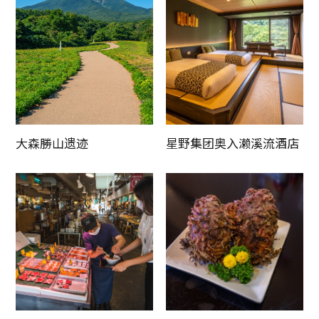
大森勝山遗迹
星野集团奥入濑溪流酒店