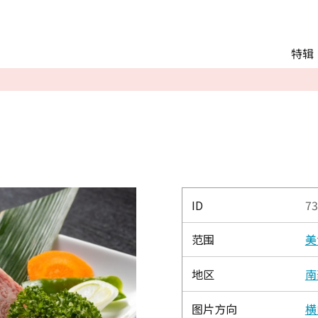
Main menu
特辑
推荐行程
观光
交通
Language
English
简体中文
ID
73
范围
美
相册
地区
南
图片方向
横