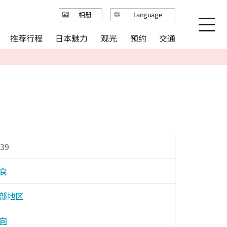
Language
相册
日本語
推荐行程
日本魅力
观光
预约
交通
English
繁体中文
简体中文
한국어
39
食
部地区
向