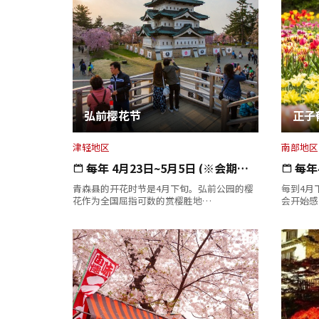
弘前樱花节
正子
津轻地区
南部地区
每年 4月23日~5月5日 (※会期有…
每年
青森县的开花时节是4月下旬。弘前公园的樱
每到4月
花作为全国屈指可数的赏樱胜地…
会开始感