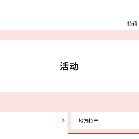
Main menu
特辑
推荐行程
观光
交通
Language
活动
English
简体中文
相册
地方特产