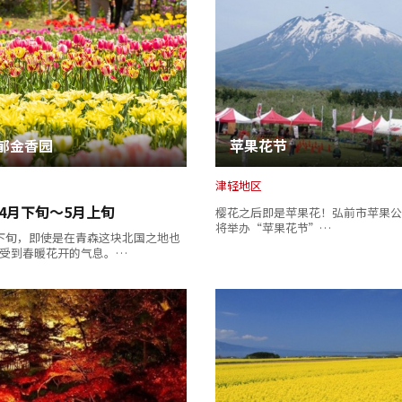
郁金香园
苹果花节
复制链接
津轻地区
4月下旬～5月上旬
樱花之后即是苹果花！弘前市苹果公
将举办“苹果花节”…
下旬，即使是在青森这块北国之地也
受到春暖花开的气息。…