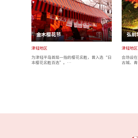
金木樱花节
弘前
津轻地区
津轻地区
为津轻半岛首屈一指的樱花名胜，曾入选“日
会场设在
本樱花名胜百选”。…
古城、青