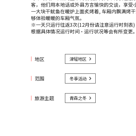
客，他们用本地话或外县方言愉快的交谈，享受
一大块干鱿鱼在暖炉上面炙烤着, 车厢内飘满烤
够体验暖暖的车厢气氛。
※一天只运行往返3次(12月份请注意运行时刻表)
根据具体情况运行时间·运行状况等会有所变更
地区
津轻地区
范围
冬季活动
旅游主题
青森之冬