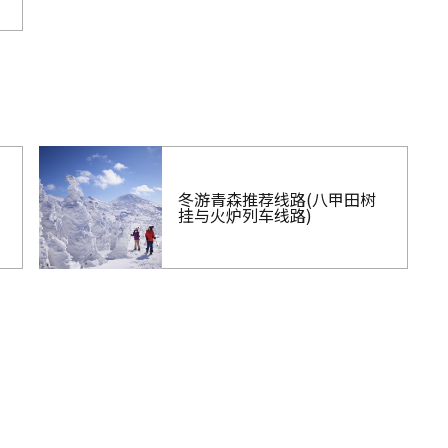
冬游青森推荐线路(八甲田树
挂与火炉列车线路)