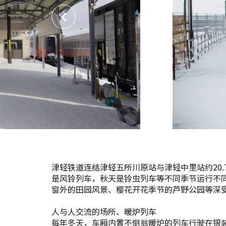
津轻铁道连结津轻五所川原站与津轻中里站约20
是风铃列车，秋天是铃虫列车等不同季节运行不
窗外的田园风景、樱花开花季节的芦野公园等深
人与人交流的场所、暖炉列车
每年冬天，车厢内置不倒翁暖炉的列车行驶在银