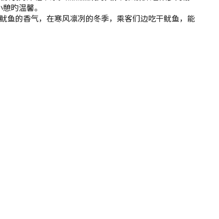
小憩旳温馨。
干鱿鱼的香气，在寒风凛冽的冬季，乘客们边吃干鱿鱼，能
。