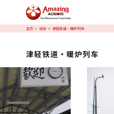
特辑
主页
活动
津轻铁道・暖炉列车
日本魅力
预约
津轻铁道・暖炉列车
日本語
繁体中文
한국어