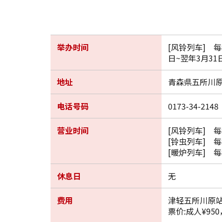
举办时间
[风铃列车] 每
日~翌年3月31
地址
青森県五所川
电话号码
0173-34-2148
营业时间
[风铃列车] 每
[铃虫列车] 
[暖炉列车] 每
休息日
无
费用
津轻五所川原站
票价:成人¥950