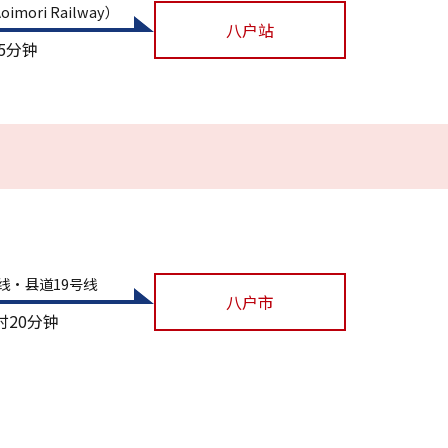
mori Railway）
八户站
45分钟
号线・县道19号线
八户市
时20分钟