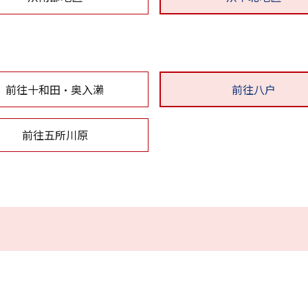
复制链接
前往十和田・奥入濑
前往八户
前往五所川原