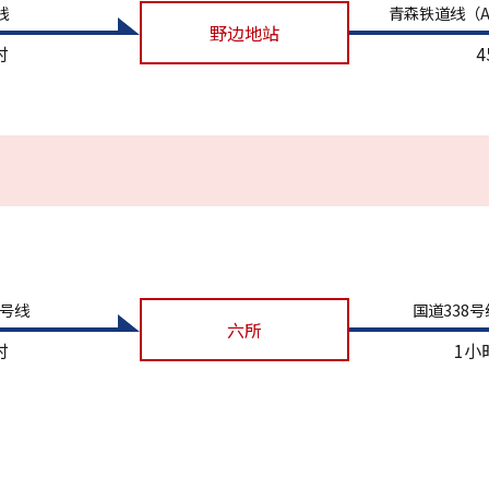
线
青森铁道线（Aoi
野边地站
时
9号线
国道338
六所
时
1小