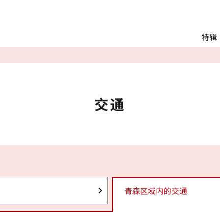
Main menu
特辑
推荐行程
观光
交通
Language
交通
English
简体中文
相册
青森区域内的交通