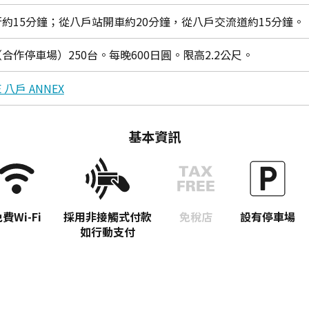
約15分鐘；從八戶站開車約20分鐘，從八戶交流道約15分鐘。
合作停車場）250台。每晚600日圓。限高2.2公尺。
LE 八戶 ANNEX
基本資訊
費Wi-Fi
採用非接觸式付款
免稅店
設有停車場
如行動支付