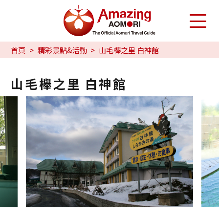
首頁
精彩景點&活動
山毛櫸之里 白神館
山毛櫸之里 白神館