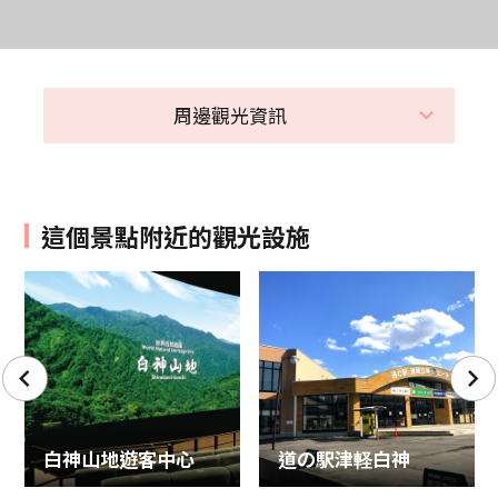
周邊觀光資訊
這個景點附近的觀光設施
白神山地遊客中心
道の駅津軽白神