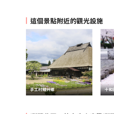
這個景點附近的觀光設施
手工村鯉艸鄉
十和