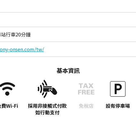
站行車20分鐘
pony-onsen.com/tw/
基本資訊
費Wi-Fi
採用非接觸式付款
免稅店
設有停車場
如行動支付