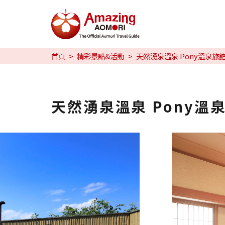
特輯
首頁
精彩景點&活動
天然湧泉溫泉 Pony溫泉旅
旅行攻略
預約
天然湧泉溫泉 Pony溫
日本語
繁体中文
한국어