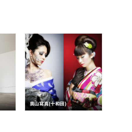
奧山寫真(十和田)