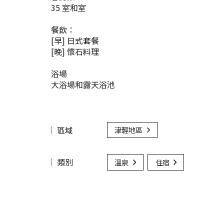
35 室和室
餐飲：
[早] 日式套餐
[晚] 懷石料理
浴場
大浴場和露天浴池
區域
津輕地區
類別
溫泉
住宿