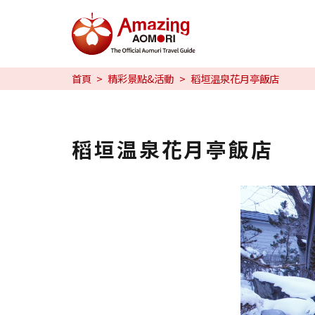
特輯
首頁
精彩景點&活動
稻垣温泉花月亭飯店
旅行攻略
預約
稻垣温泉花月亭飯店
日本語
繁体中文
한국어