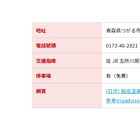
地址
青森県つがる市
電話號碼
0173-46-2821
交通指南
從 JR 五所川
停車場
有（免費）
網頁
(日文) 稻垣
參考tripadviso