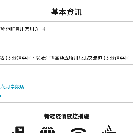
複製連結
基本資訊
稲垣町豊川宮川３−４
原站 15 分鐘車程，以及津輕高速五所川原北交流道 15 分鐘車程
温泉花月亭飯店
r
新冠疫情感控措施