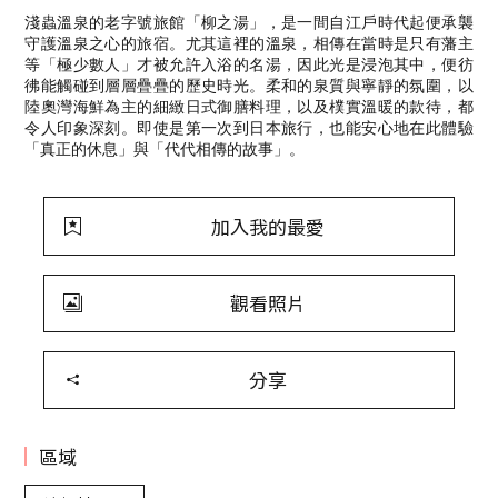
淺蟲溫泉的老字號旅館「柳之湯」，是一間自江戶時代起便承襲
守護溫泉之心的旅宿。尤其這裡的溫泉，相傳在當時是只有藩主
等「極少數人」才被允許入浴的名湯，因此光是浸泡其中，便彷
彿能觸碰到層層疊疊的歷史時光。柔和的泉質與寧靜的氛圍，以
陸奧灣海鮮為主的細緻日式御膳料理，以及樸實溫暖的款待，都
令人印象深刻。即使是第一次到日本旅行，也能安心地在此體驗
「真正的休息」與「代代相傳的故事」。
加入我的最愛
觀看照片
分享
區域