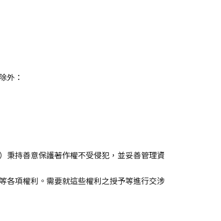
除外：
）秉持善意保護著作權不受侵犯，並妥善管理資
等各項權利。需要就這些權利之授予等進行交涉