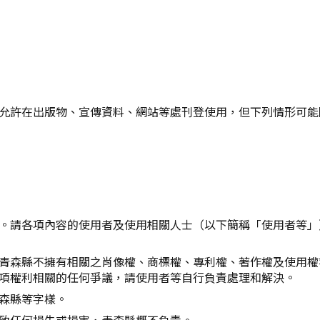
Twitter分享
Facebook分享
複製連結
允許在出版物、宣傳資料、網站等處刊登使用，但下列情形可能
。請各項內容的使用者及使用相關人士（以下簡稱「使用者等」
青森縣不擁有相關之肖像權、商標權、專利權、著作權及使用權
項權利相關的任何爭議，請使用者等自行負責處理和解決。
森縣等字樣。
致任何損失或損害，青森縣概不負責。