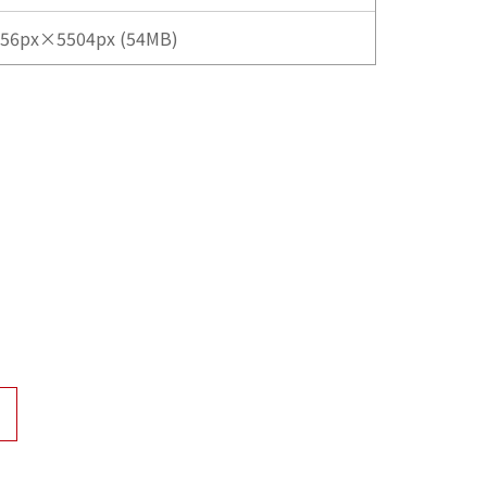
56px×5504px (54MB)