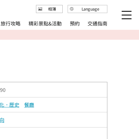
Language
相簿
日本語
精彩景點&活動
旅行攻略
交通指南
預約
English
繁体中文
简体中文
한국어
90
化．歷史
餐廳
向