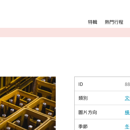
Main menu
熱門行程
特輯
熱門行程
精彩景點&活動
交通指南
Language
English
简体中文
ID
88
類別
文
相簿
圖片方向
橫
季節
冬