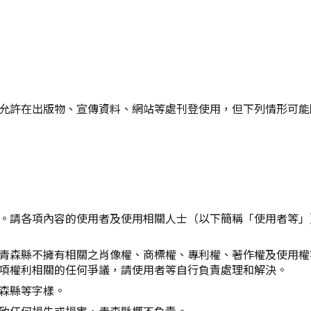
Twitter分享
Facebook分享
複製連結
允許在出版物、宣傳資料、網站等處刊登使用，但下列情形可能
。請各項內容的使用者及使用相關人士（以下簡稱「使用者等」
青森縣不擁有相關之肖像權、商標權、專利權、著作權及使用權
項權利相關的任何爭議，請使用者等自行負責處理和解決。
森縣等字樣。
致任何損失或損害，青森縣概不負責。