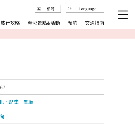
Language
相簿
日本語
精彩景點&活動
旅行攻略
交通指南
預約
English
繁体中文
简体中文
한국어
67
化．歷史
餐廳
向