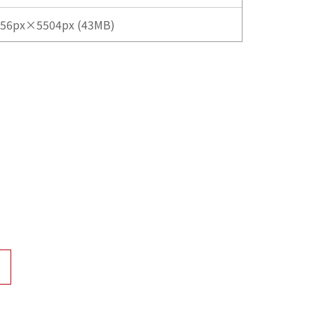
56px×5504px (43MB)