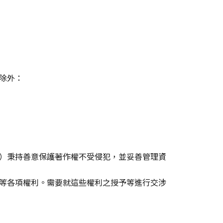
除外：
）秉持善意保護著作權不受侵犯，並妥善管理資
等各項權利。需要就這些權利之授予等進行交涉