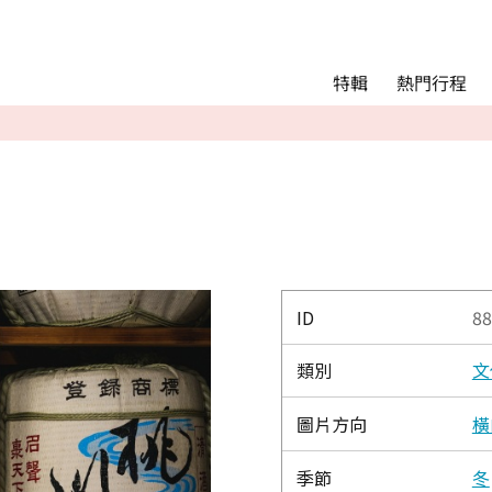
Main menu
熱門行程
特輯
熱門行程
精彩景點&活動
交通指南
Language
English
简体中文
ID
88
類別
文
相簿
圖片方向
橫
季節
冬