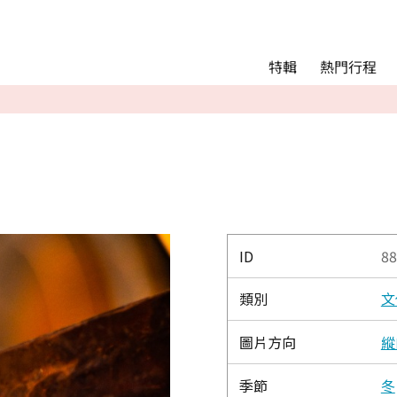
Main menu
熱門行程
特輯
熱門行程
精彩景點&活動
交通指南
Language
English
简体中文
ID
88
類別
文
相簿
圖片方向
縱
季節
冬