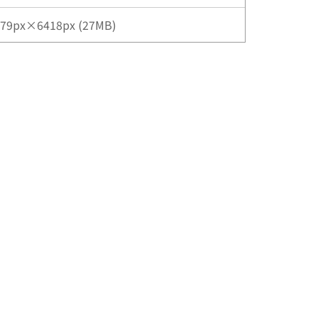
79px×6418px (27MB)