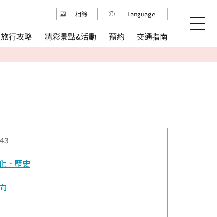
Language
相簿
日本語
精彩景點&活動
旅行攻略
交通指南
預約
English
繁体中文
简体中文
한국어
43
化．歷史
向