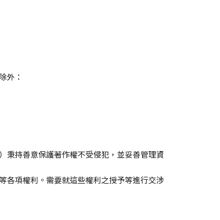
除外：
）秉持善意保護著作權不受侵犯，並妥善管理資
等各項權利。需要就這些權利之授予等進行交涉