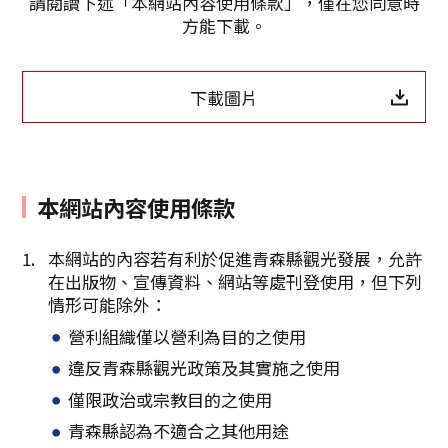
請閱讀下述「本網站內容使用條款」，僅在您同意時
方能下載。
Twitter分享
下載圖片
Facebook分享
複製連結
本網站內容使用條款
本網站的內容若有利於促進青森縣觀光發展，允許
在出版物、宣傳資料、網站等處刊登使用，但下列
情形可能除外：
營利組織僅以營利為目的之使用
違反青森縣觀光政策及其實施之使用
僅限政治或宗教目的之使用
青森縣認為不適合之其他用途