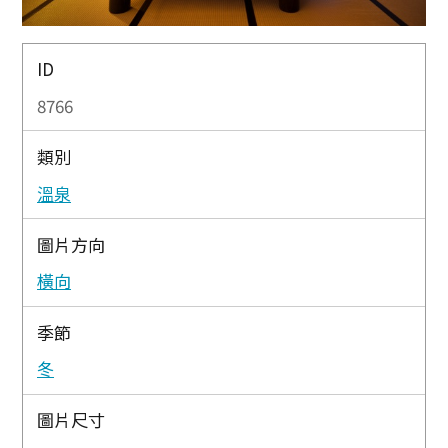
ID
8766
類別
溫泉
圖片方向
橫向
季節
冬
圖片尺寸