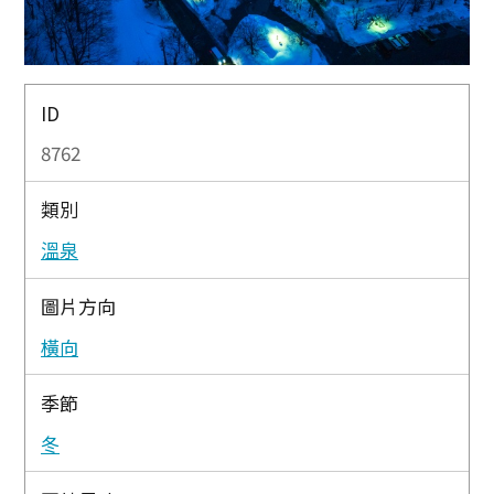
ID
8762
類別
溫泉
圖片方向
橫向
季節
冬