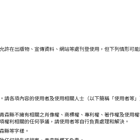
Twitter分享
Facebook分享
複製連結
允許在出版物、宣傳資料、網站等處刊登使用，但下列情形可能
。請各項內容的使用者及使用相關人士（以下簡稱「使用者等」
青森縣不擁有相關之肖像權、商標權、專利權、著作權及使用權
項權利相關的任何爭議，請使用者等自行負責處理和解決。
森縣等字樣。
致任何損失或損害，青森縣概不負責。