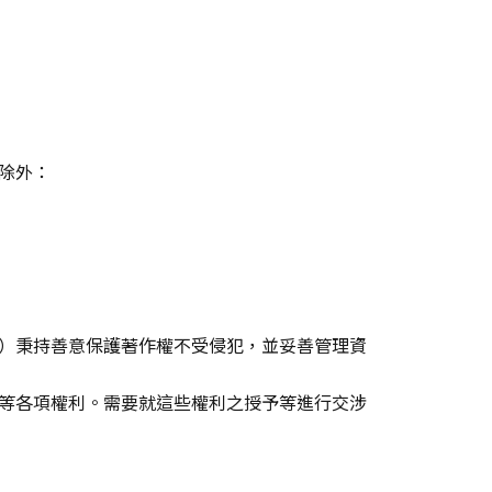
除外：
）秉持善意保護著作權不受侵犯，並妥善管理資
等各項權利。需要就這些權利之授予等進行交涉