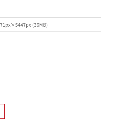
71px×5447px (36MB)