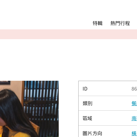
Main menu
熱門行程
特輯
熱門行程
精彩景點&活動
交通指南
Language
English
简体中文
ID
86
類別
餐
相簿
區域
南
圖片方向
橫