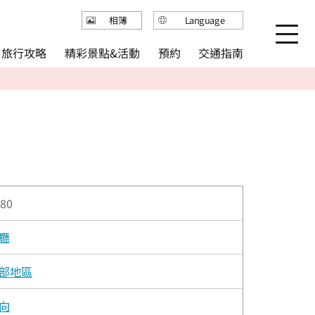
Language
相簿
日本語
精彩景點&活動
旅行攻略
交通指南
預約
English
繁体中文
简体中文
한국어
80
廳
部地區
向