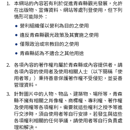
Facebook分享
本網站的內容若有利於促進青森縣觀光發展，允許
在出版物、宣傳資料、網站等處刊登使用，但下列
複製連結
情形可能除外：
營利組織僅以營利為目的之使用
違反青森縣觀光政策及其實施之使用
僅限政治或宗教目的之使用
青森縣認為不適合之其他用途
各項內容的著作權均屬於青森縣或內容提供者。請
各項內容的使用者及使用相關人士（以下簡稱「使
用者等」）秉持善意保護著作權不受侵犯，並妥善
管理資料。
針對圖片中的人物、物品、建築物、場所等，青森
縣不擁有相關之肖像權、商標權、專利權、著作權
及使用權等各項權利。需要就這些權利之授予等進
行交涉時，須由使用者等自行安排。若發生與這些
各項權利相關的任何爭議，請使用者等自行負責處
理和解決。