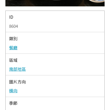
ID
8604
類別
餐廳
區域
南部地區
圖片方向
橫向
季節