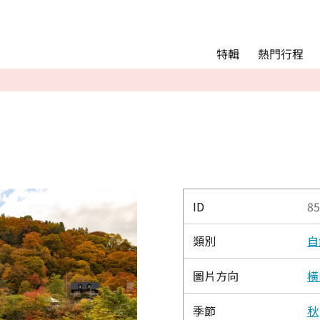
Main menu
熱門行程
特輯
熱門行程
精彩景點&活動
交通指南
Language
English
简体中文
ID
85
類別
自
相簿
圖片方向
橫
季節
秋