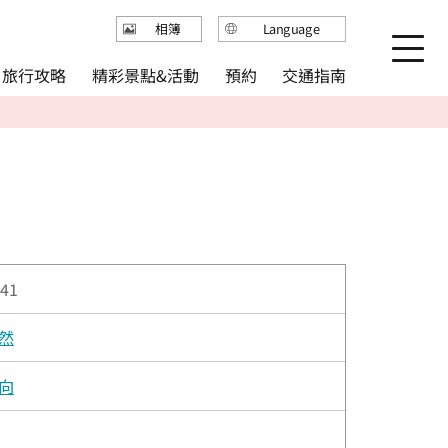
Language
相簿
日本語
精彩景點&活動
旅行攻略
交通指南
預約
English
繁体中文
简体中文
한국어
41
然
向