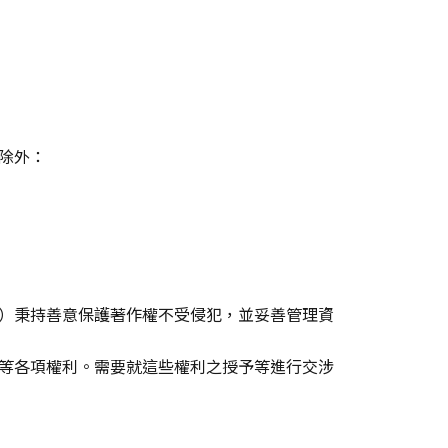
除外：
）秉持善意保護著作權不受侵犯，並妥善管理資
等各項權利。需要就這些權利之授予等進行交涉