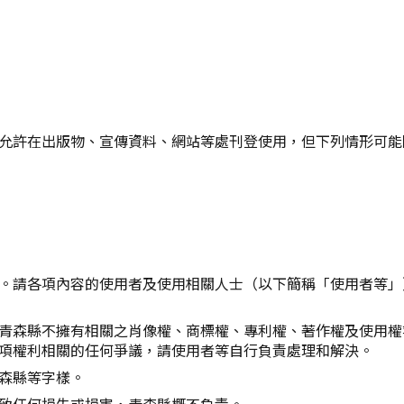
Twitter分享
Facebook分享
複製連結
允許在出版物、宣傳資料、網站等處刊登使用，但下列情形可能
。請各項內容的使用者及使用相關人士（以下簡稱「使用者等」
青森縣不擁有相關之肖像權、商標權、專利權、著作權及使用權
項權利相關的任何爭議，請使用者等自行負責處理和解決。
森縣等字樣。
致任何損失或損害，青森縣概不負責。