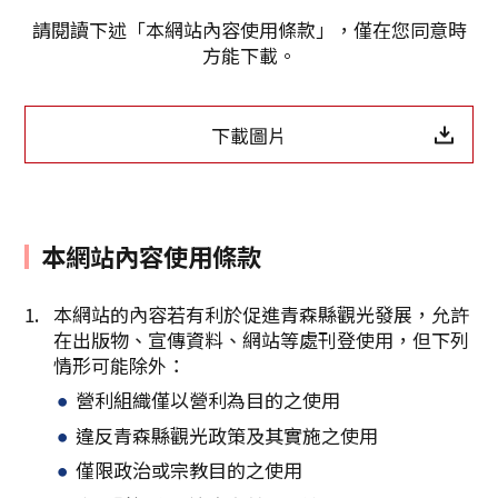
請閱讀下述「本網站內容使用條款」，僅在您同意時
方能下載。
下載圖片
本網站內容使用條款
本網站的內容若有利於促進青森縣觀光發展，允許
在出版物、宣傳資料、網站等處刊登使用，但下列
Twitter分享
情形可能除外：
營利組織僅以營利為目的之使用
Facebook分享
違反青森縣觀光政策及其實施之使用
複製連結
僅限政治或宗教目的之使用