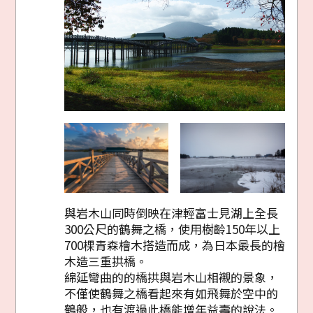
與岩木山同時倒映在津輕富士見湖上全長
300公尺的鶴舞之橋，使用樹齡150年以上
700棵青森檜木搭造而成，為日本最長的檜
木造三重拱橋。
綿延彎曲的的橋拱與岩木山相襯的景象，
不僅使鶴舞之橋看起來有如飛舞於空中的
鶴般，也有渡過此橋能增年益壽的說法。