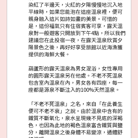
染紅了半邊天，火紅的夕陽慢慢地沉入地
平線時，如果您能泡在這座溫泉裡，便可
親身融入這片如詩如畫的美景。可惜的
是，這份福氣只有住宿賓客可享，露天溫
泉對一般遊客只開放到下午4點，所以我們
建議您在此投宿一夜，在露天溫泉欣賞夕
陽景色之後，再好好享受旅館以近海漁獲
提供的海鮮大餐。
葫蘆形的露天溫泉為男女混浴，女性專用
的圓形露天溫泉另在他處。不老不死溫泉
包含室內溫泉在內，男女各有四座，每一
座都是源泉不斷注入的100%天然溫泉。
「不老不死溫泉」之名，來自「在此養生
便可不老不衰」之說。由於溫泉中含有的
鐵質不斷氧化，泉水呈現幾不見底的深褐
色，也因為此地的褐色溫泉富含鐵質與鹽
分，離開溫泉之後身體不易變涼，通體舒