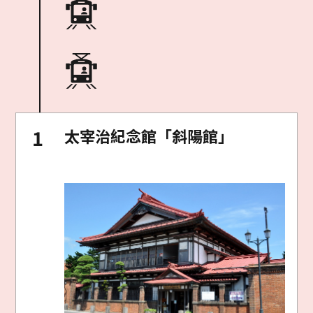
太宰治紀念館「斜陽館」