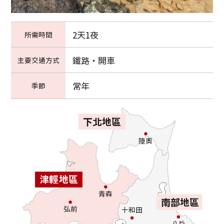
2天1夜
所需時間
鐵路・開車
主要交通方式
常年
季節
下北地區
陸奧
津輕地區
青森
南部地區
弘前
十和田
八戶