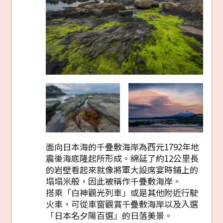
面向日本海的千疊敷海岸為西元1792年地
震後海底隆起所形成。綿延了約12公里長
的岩壁看起來就像將軍大設席宴時鋪上的
塌塌米般，因此被稱作千疊敷海岸。
搭乘「白神觀光列車」或是其他附近行駛
火車，可從車窗觀賞千疊敷海岸以及入選
「日本名夕陽百選」的日落美景。