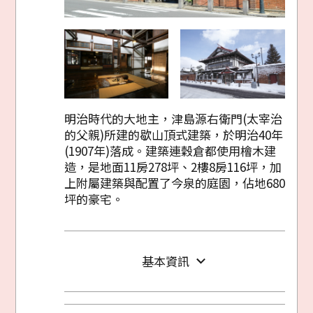
明治時代的大地主，津島源右衛門(太宰治
的父親)所建的歇山頂式建築，於明治40年
(1907年)落成。建築連穀倉都使用檜木建
造，是地面11房278坪、2樓8房116坪，加
上附屬建築與配置了今泉的庭園，佔地680
坪的豪宅。
基本資訊