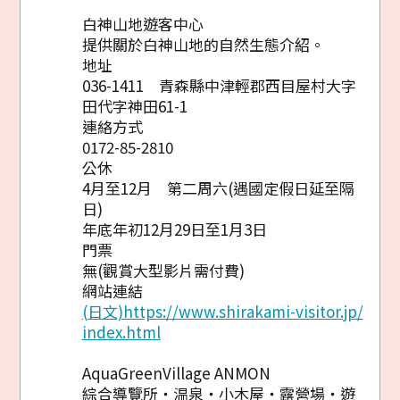
白神山地遊客中心
提供關於白神山地的自然生態介紹。
Twitter分享
地址
036-1411 青森縣中津輕郡西目屋村大字
Facebook分享
田代字神田61-1
連絡方式
複製連結
0172-85-2810
公休
4月至12月 第二周六(遇國定假日延至隔
日)
年底年初12月29日至1月3日
門票
無(觀賞大型影片需付費)
網站連結
(日文)https://www.shirakami-visitor.jp/
index.html
AquaGreenVillage ANMON
綜合導覽所・温泉・小木屋・露營場・遊