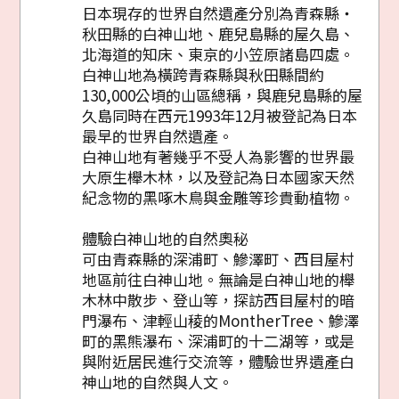
日本現存的世界自然遺產分別為青森縣‧
秋田縣的白神山地、鹿兒島縣的屋久島、
北海道的知床、東京的小笠原諸島四處。
白神山地為橫跨青森縣與秋田縣間約
130,000公頃的山區總稱，與鹿兒島縣的屋
久島同時在西元1993年12月被登記為日本
最早的世界自然遺產。
白神山地有著幾乎不受人為影響的世界最
大原生櫸木林，以及登記為日本國家天然
紀念物的黑啄木鳥與金雕等珍貴動植物。
體驗白神山地的自然奧秘
可由青森縣的深浦町、鰺澤町、西目屋村
地區前往白神山地。無論是白神山地的櫸
木林中散步、登山等，探訪西目屋村的暗
門瀑布、津輕山稜的MontherTree、鰺澤
町的黑熊瀑布、深浦町的十二湖等，或是
與附近居民進行交流等，體驗世界遺產白
神山地的自然與人文。