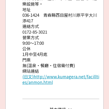
樂設施等。
地址
036-1424 青森縣西目屋村川原平字大川
添417
連絡方式
0172-85-3021
營業方式
9:00～17:00
公休
1月中至4月底
門票
無(溫泉・餐廳・住宿需付費)
網站連結
(日文)http://www.kumagera.net/facillti
es/anmon.html