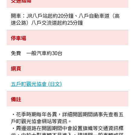
交通指南
Twitter分享
開車：JR八戶站起約20分鐘、八戶自動車道（高
Facebook分享
速公路）八戶交流道起約25分鐘
複製連結
停車場
免費 一般汽車約30台
網頁
五戶町觀光協會 (日文)
備註
・花季時期每年各異，詳細開園期間請事先查看五
戶町觀光協會網站等資訊。
・周邊道路在開園期間中會設置旗幟等交通資訊標
示，由於大型車輛不易進入，建議開一般車輛或搭