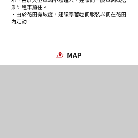
乘計程車前往。
・由於花田有坡度，建議穿著輕便服裝以便在花田
內走動。
MAP