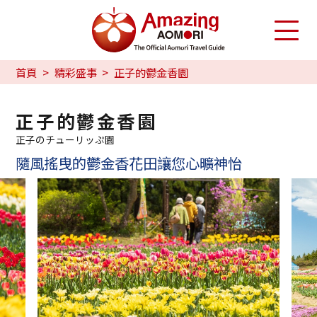
首頁
精彩盛事
正子的鬱金香園
正子的鬱金香園
正子のチューリッぷ園
隨風搖曳的鬱金香花田讓您心曠神怡