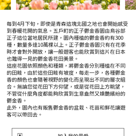
每到4月下旬，即使是青森這塊北國之地也會開始感受
到春暖花開的氣息。五戶町的正子鬱金香園由鳥谷部
正子這位當地居民所建，園內種植的鬱金香約有300
種，數量多達10萬棵以上。正子鬱金香園只有在花季
時才會對外開放，讓一般遊客也能欣賞到這片在日本
也難得一見的鬱金香花田美景。
這座花園依照顏色和種類，將鬱金香分別種植在不同
的田畦，由於這些田畦有坡度，每走一步，各種鬱金
香的顏色也會隨著視野的變化而呈現出不同的層次組
合。無論您從花田下方仰望，或是從花田上方眺望，
不管從什麼角度都能夠欣賞到生意盎然又嬌艷繽紛的
鬱金香。
此外，園內也有販售鬱金香的盆栽、花苗和鮮花讓遊
客可以帶回去。
加入我的最愛