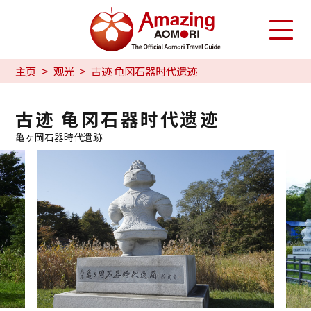
主页
观光
古迹 龟冈石器时代遗迹
古迹 龟冈石器时代遗迹
亀ヶ岡石器時代遺跡