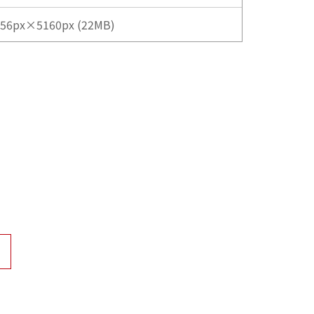
56px×5160px (22MB)