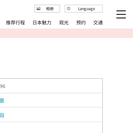
Language
相册
日本語
推荐行程
日本魅力
观光
预约
交通
English
繁体中文
简体中文
한국어
96
泉
向