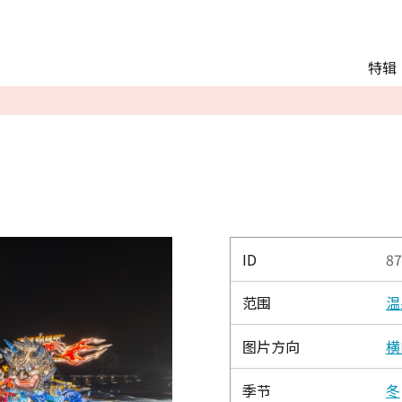
Main menu
特辑
推荐行程
观光
交通
Language
English
简体中文
ID
87
范围
温
相册
图片方向
横
季节
冬