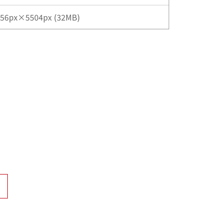
56px×5504px (32MB)