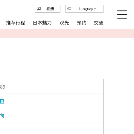
Language
相册
日本語
推荐行程
日本魅力
观光
预约
交通
English
繁体中文
简体中文
한국어
89
泉
向