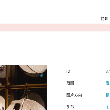
Main menu
特辑
推荐行程
观光
交通
Language
English
简体中文
ID
87
范围
温
相册
图片方向
横
季节
冬