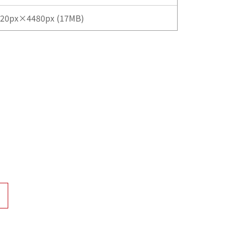
20px×4480px (17MB)