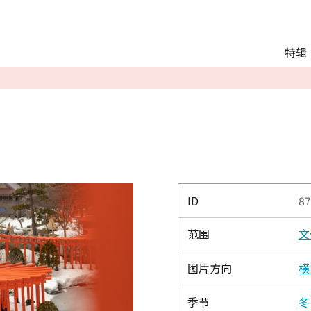
Main menu
特辑
推荐行程
观光
交通
Language
English
简体中文
ID
87
范围
文
相册
图片方向
横
季节
冬