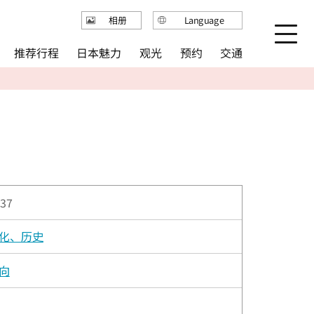
Language
相册
日本語
推荐行程
日本魅力
观光
预约
交通
English
繁体中文
简体中文
한국어
37
化、历史
向