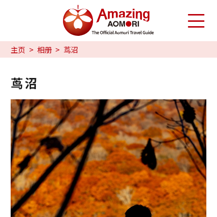
主页
相册
茑沼
茑沼