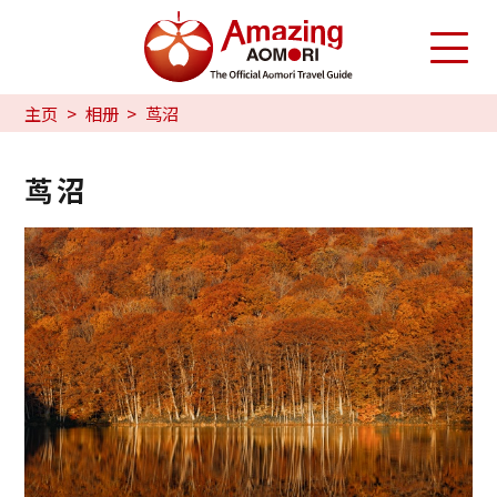
主页
相册
茑沼
茑沼