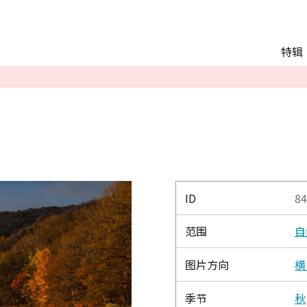
Main menu
特辑
推荐行程
观光
交通
Language
English
简体中文
ID
84
范围
自
相册
图片方向
横
季节
秋