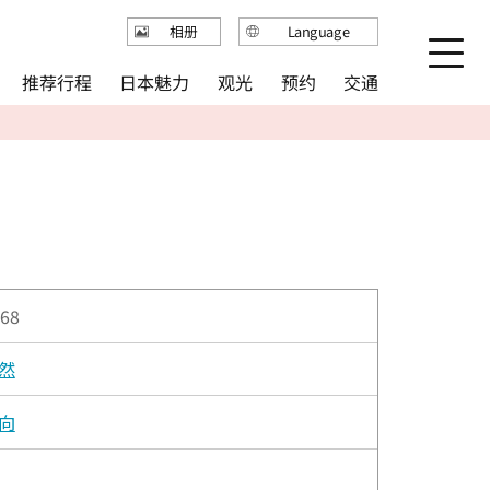
Language
相册
日本語
推荐行程
日本魅力
观光
预约
交通
English
繁体中文
简体中文
한국어
68
然
向