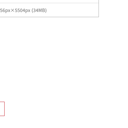
56px×5504px (34MB)