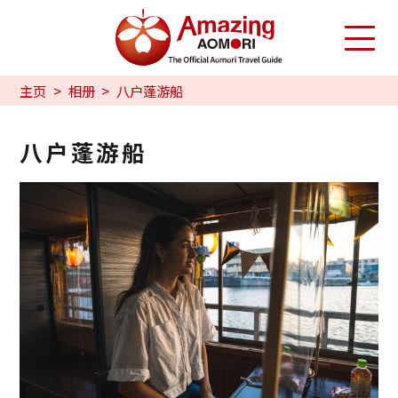
主页
相册
八户蓬游船
八户蓬游船