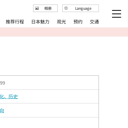
Language
相册
日本語
推荐行程
日本魅力
观光
预约
交通
English
繁体中文
简体中文
한국어
99
化、历史
向