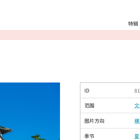
Main menu
特辑
推荐行程
观光
交通
Language
English
简体中文
ID
81
范围
文
相册
图片方向
横
季节
夏