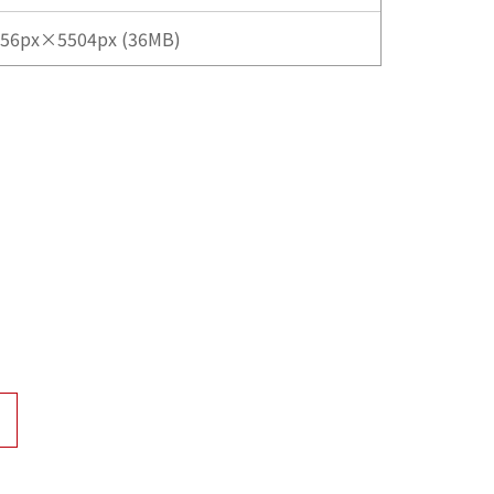
56px×5504px (36MB)