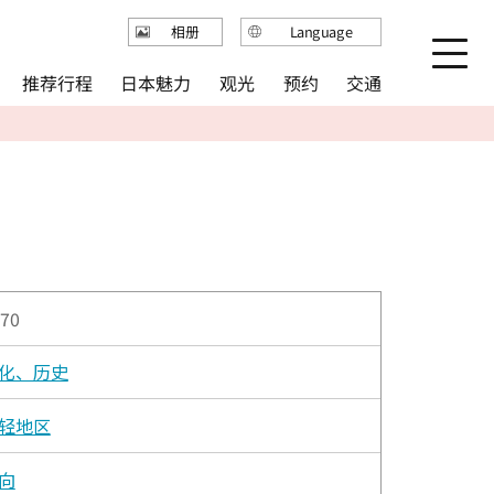
Language
相册
日本語
推荐行程
日本魅力
观光
预约
交通
English
繁体中文
简体中文
한국어
70
化、历史
轻地区
向