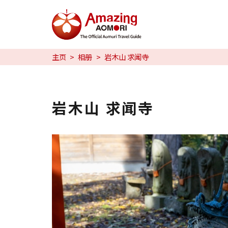
特辑
主页
相册
岩木山 求闻寺
日本魅力
预约
岩木山 求闻寺
日本語
繁体中文
한국어