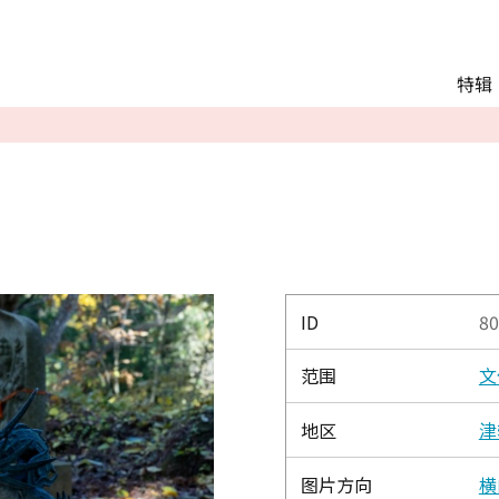
Main menu
特辑
推荐行程
观光
交通
Language
English
简体中文
ID
80
范围
文
相册
地区
津
图片方向
横